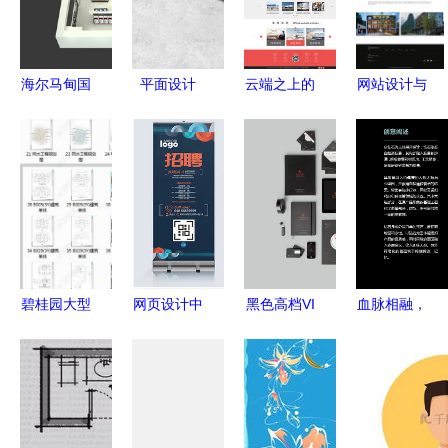
海尔马甸国
平面设计
云端之上的
网站设计与
美电器专卖
画册 宣传
视觉航行
网页设计的
店设计 直
册 旅游宣
航空公司网
核心要素与
立的蜗牛，
传册 文创
站与平面设
现代趋势
打造家电空
产品画册
计的美学与
间新叙事
作品集
功能融合
碧桂园大型
网页设计中
黑色高档VI
血脉相融，
完整配套楼
的视觉战略
模板 企业
匠心所致
盘规划设计
从平面设计
VI设计 品
——血栓通
从平面图到
图到用户体
牌VI 创意
胶囊创意海
网页展示的
验的极致转
名片 光盘
报设计赏析