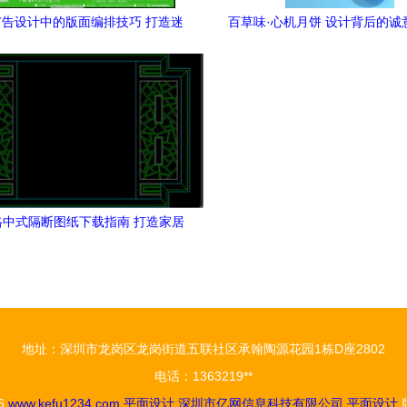
告设计中的版面编排技巧 打造迷
百草味·心机月饼 设计背后的诚
人的报刊视觉剧场
格中式隔断图纸下载指南 打造家居
与全屋定制的传统韵味
地址：深圳市龙岗区龙岗街道五联社区承翰陶源花园1栋D座2802
电话：1363219**
26
www.kefu1234.com
平面设计
深圳市亿网信息科技有限公司
平面设计