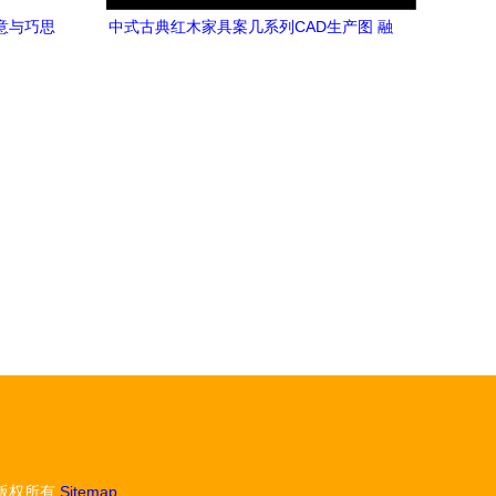
意与巧思
中式古典红木家具案几系列CAD生产图 融
合传统工艺与现代设计的全屋定制蓝图
版权所有
Sitemap