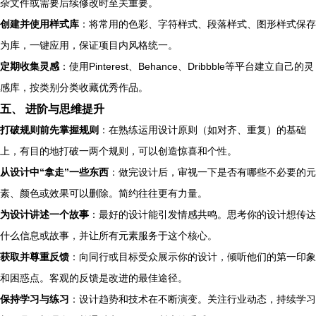
杂文件或需要后续修改时至关重要。
创建并使用样式库
：将常用的色彩、字符样式、段落样式、图形样式保存
为库，一键应用，保证项目内风格统一。
定期收集灵感
：使用Pinterest、Behance、Dribbble等平台建立自己的灵
感库，按类别分类收藏优秀作品。
五、 进阶与思维提升
打破规则前先掌握规则
：在熟练运用设计原则（如对齐、重复）的基础
上，有目的地打破一两个规则，可以创造惊喜和个性。
从设计中“拿走”一些东西
：做完设计后，审视一下是否有哪些不必要的元
素、颜色或效果可以删除。简约往往更有力量。
为设计讲述一个故事
：最好的设计能引发情感共鸣。思考你的设计想传达
什么信息或故事，并让所有元素服务于这个核心。
获取并尊重反馈
：向同行或目标受众展示你的设计，倾听他们的第一印象
和困惑点。客观的反馈是改进的最佳途径。
保持学习与练习
：设计趋势和技术在不断演变。关注行业动态，持续学习