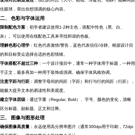
使用对比制造焦点
：强烈的对比（大小、粗细、冷暖色、动静）能瞬间抓
住眼球，突出你想强调的核心内容。
二、 色彩与字体运用
限制配色方案
：初学者建议使用1-2种主色，搭配中性色（黑、白、
灰）。可以使用在线配色工具来寻找和谐的色板。
理解色彩心理学
：红色代表激情/警告，蓝色代表信任/冷静。根据设计目
的和目标受众选择合适的色彩情绪。
字体搭配不超过三种
：一个设计项目中，通常一种字体用于标题，一种用
于正文，最多再加一种用于装饰或强调。确保字体风格协调。
注意字距与行距
：调整字母间的间距（字距）和行与行的间距（行距），
能极大提升文本的易读性和美观度。
建立字体层级
：通过字重（Regular, Bold）、字号、颜色的变化，清晰
区分标题、副标题、正文和注释。
三、 图像与图形处理
确保图像高质量
：永远使用高分辨率图片（通常300dpi用于印刷，72dpi