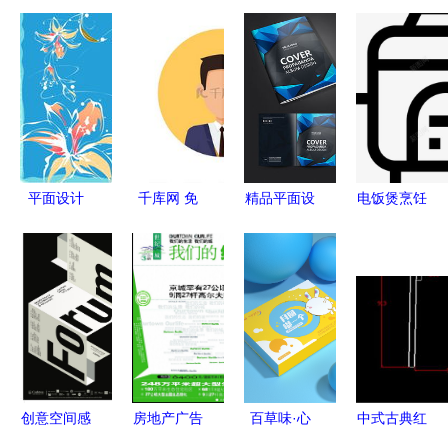
平面设计
千库网 免
精品平面设
电饭煲烹饪
视觉世界的
费平面设计
计图 从素
食品与饮料
哲匠之舞
头像素材与
材库到创意
直列式图标
网页设计灵
呈现的完整
多元创意素
感指南
路径
材在平面与
网页设计中
的应用
创意空间感
房地产广告
百草味·心
中式古典红