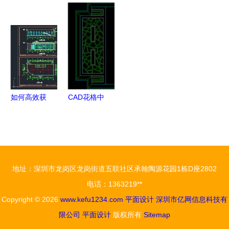
海报设计
设计中的版
机月饼 设
木家具案几
网页设计的
面编排技巧
计背后的诚
系列CAD生
视觉新维度
打造迷人的
意与巧思
产图 融合
报刊视觉剧
传统工艺与
场
现代设计的
全屋定制蓝
图
如何高效获
CAD花格中
取工厂办公
式隔断图纸
楼CAD施工
下载指南
图及全屋定
打造家居与
制图纸资源
全屋定制的
地址：深圳市龙岗区龙岗街道五联社区承翰陶源花园1栋D座2802
传统韵味
电话：1363219**
Copyright © 2026
www.kefu1234.com
平面设计
深圳市亿网信息科技有
限公司
平面设计
版权所有
Sitemap